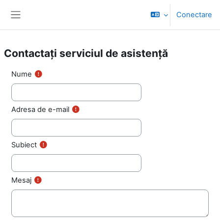
Sari la conţinutul principal
Conectare
Panou lateral
Contactați serviciul de asistență
Nume
Adresa de e-mail
Subiect
Mesaj